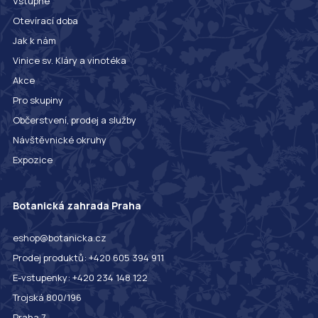
Vstupné
Otevírací doba
Jak k nám
Vinice sv. Kláry a vinotéka
Akce
Pro skupiny
Občerstvení, prodej a služby
Návštěvnické okruhy
Expozice
Botanická zahrada Praha
eshop@botanicka.cz
Prodej produktů: +420 605 394 911
E-vstupenky: +420 234 148 122
Trojská 800/196
Praha 7