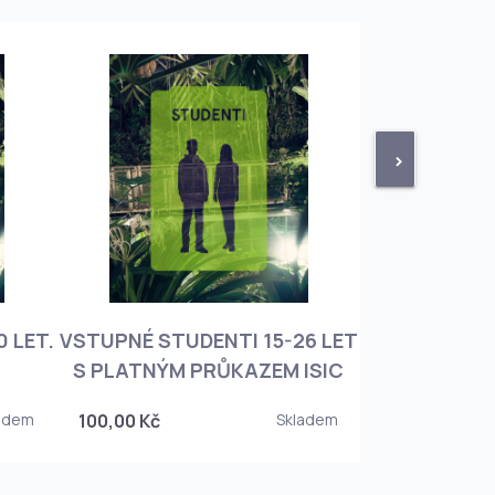
>
 LET.
VSTUPNÉ STUDENTI 15-26 LET
VSTUPNÉ ROD
S PLATNÝM PRŮKAZEM ISIC
+ 3 DĚT
adem
100,00 Kč
Skladem
450,00 Kč