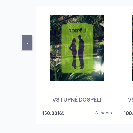
<
STUPENKA
NÉHO SKLEPA
VSTUPNÉ DOSPĚLÍ
V
6
150,00 Kč
Skladem
100
Skladem