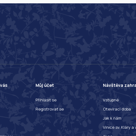
 vás
Můj účet
Návštěva zahr
Přihlásit se
Vstupné
Registrovat se
Otevírací doba
Jak k nám
Vinice sv. Kláry a