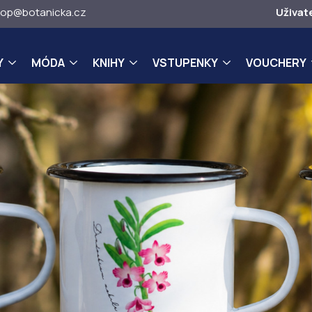
op@botanicka.cz
Uživat
Y
MÓDA
KNIHY
VSTUPENKY
VOUCHERY