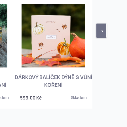
>
DÁRKOVÝ BALÍČEK DÝNĚ S VŮNÍ
KNIHA BOTA
ÁNÍ
KOŘENÍ
KOREJSKO
adem
599,00 Kč
Skladem
349,00 Kč