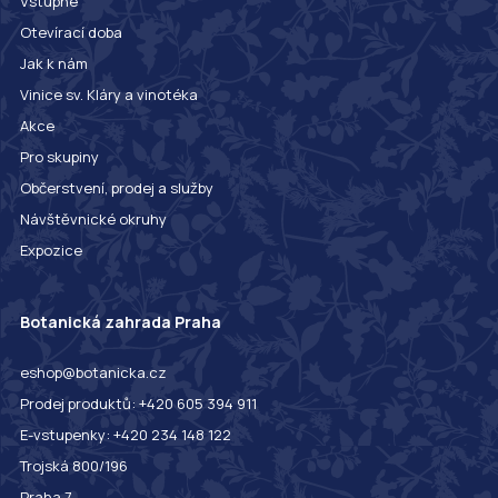
Vstupné
Otevírací doba
Jak k nám
Vinice sv. Kláry a vinotéka
Akce
Pro skupiny
Občerstvení, prodej a služby
Návštěvnické okruhy
Expozice
Botanická zahrada Praha
eshop@botanicka.cz
Prodej produktů: +420 605 394 911
E-vstupenky: +420 234 148 122
Trojská 800/196
Praha 7