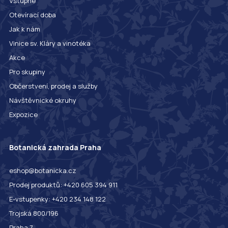
Vstupné
Otevírací doba
Jak k nám
Vinice sv. Kláry a vinotéka
Akce
Pro skupiny
Občerstvení, prodej a služby
Návštěvnické okruhy
Expozice
Botanická zahrada Praha
eshop@botanicka.cz
Prodej produktů: +420 605 394 911
E-vstupenky: +420 234 148 122
Trojská 800/196
Praha 7