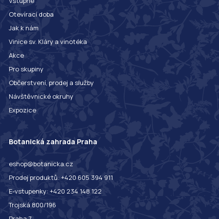
Vstupné
Otevírací doba
Jak k nám
Vinice sv. Kláry a vinotéka
Akce
Pro skupiny
Občerstvení, prodej a služby
Návštěvnické okruhy
Expozice
Botanická zahrada Praha
eshop@botanicka.cz
Prodej produktů: +420 605 394 911
E-vstupenky: +420 234 148 122
Trojská 800/196
Praha 7