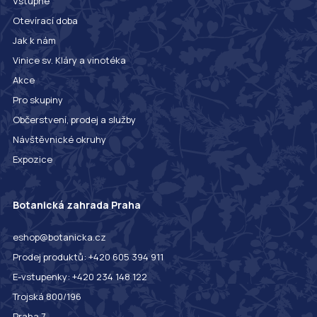
Vstupné
Otevírací doba
Jak k nám
Vinice sv. Kláry a vinotéka
Akce
Pro skupiny
Občerstvení, prodej a služby
Návštěvnické okruhy
Expozice
Botanická zahrada Praha
eshop@botanicka.cz
Prodej produktů: +420 605 394 911
E-vstupenky: +420 234 148 122
Trojská 800/196
Praha 7