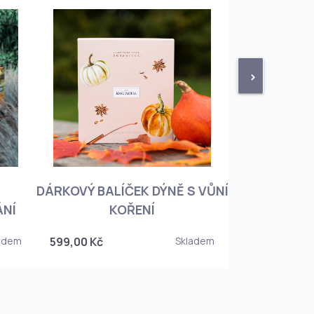
>
DÁRKOVÝ BALÍČEK DÝNĚ S VŮNÍ
KNIHA BOTA
ÁNÍ
KOŘENÍ
KOREJSKO
adem
599,00 Kč
Skladem
349,00 Kč