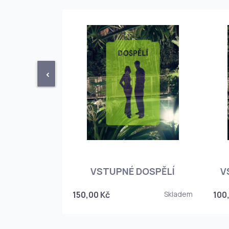
<
STUPENKA
NÉHO SKLEPA
VSTUPNÉ DOSPĚLÍ
V
6
150,00 Kč
Skladem
100
Skladem