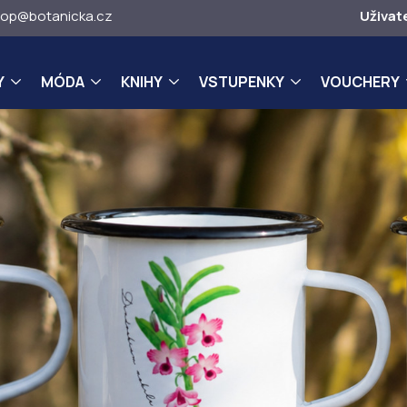
op@botanicka.cz
Uživat
Y
MÓDA
KNIHY
VSTUPENKY
VOUCHERY