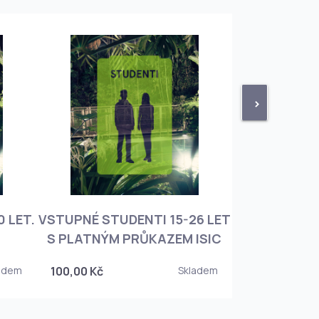
>
 LET.
VSTUPNÉ STUDENTI 15-26 LET
VSTUPNÉ ROD
S PLATNÝM PRŮKAZEM ISIC
+ 3 DĚT
adem
100,00 Kč
Skladem
450,00 Kč