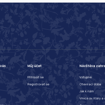
 vás
Můj účet
Návštěva zahr
Přihlásit se
Vstupné
Registrovat se
Otevírací doba
Jak k nám
Vinice sv. Kláry a