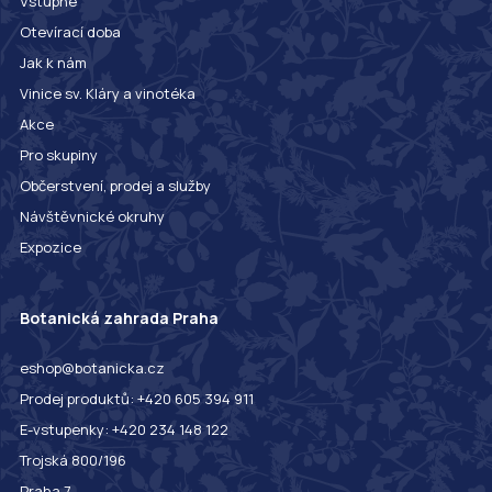
Vstupné
Otevírací doba
Jak k nám
Vinice sv. Kláry a vinotéka
Akce
Pro skupiny
Občerstvení, prodej a služby
Návštěvnické okruhy
Expozice
Botanická zahrada Praha
eshop@botanicka.cz
Prodej produktů: +420 605 394 911
E-vstupenky: +420 234 148 122
Trojská 800/196
Praha 7