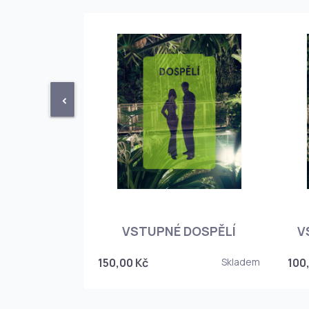
<
STUPENKA
NÉHO SKLEPA
VSTUPNÉ DOSPĚLÍ
V
6
150,00 Kč
Skladem
100
Skladem