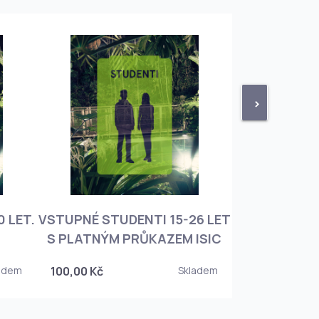
>
 LET.
VSTUPNÉ STUDENTI 15-26 LET
VSTUPNÉ ROD
S PLATNÝM PRŮKAZEM ISIC
+ 3 DĚT
adem
100,00 Kč
Skladem
450,00 Kč