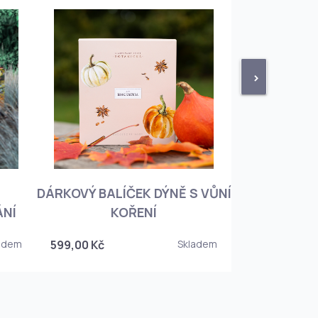
>
DÁRKOVÝ BALÍČEK DÝNĚ S VŮNÍ
KNIHA BOTA
ÁNÍ
KOŘENÍ
KOREJSKO
adem
599,00 Kč
Skladem
349,00 Kč