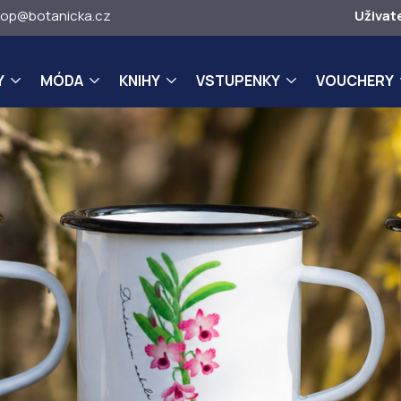
op@botanicka.cz
Uživat
Y
MÓDA
KNIHY
VSTUPENKY
VOUCHERY