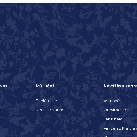
 vás
Můj účet
Návštěva zahr
Přihlásit se
Vstupné
Registrovat se
Otevírací doba
Jak k nám
Vinice sv. Kláry a