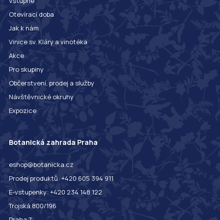
Vstupné
Otevírací doba
Jak k nám
Vinice sv. Kláry a vinotéka
Akce
Pro skupiny
Občerstvení, prodej a služby
Návštěvnické okruhy
Expozice
Botanická zahrada Praha
eshop@botanicka.cz
Prodej produktů: +420 605 394 911
E-vstupenky: +420 234 148 122
Trojská 800/196
Praha 7