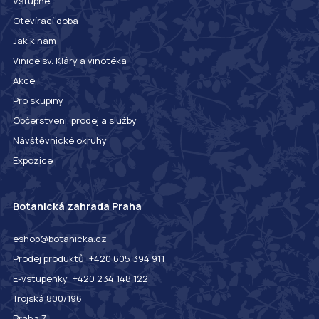
Vstupné
Otevírací doba
Jak k nám
Vinice sv. Kláry a vinotéka
Akce
Pro skupiny
Občerstvení, prodej a služby
Návštěvnické okruhy
Expozice
Botanická zahrada Praha
eshop@botanicka.cz
Prodej produktů: +420 605 394 911
E-vstupenky: +420 234 148 122
Trojská 800/196
Praha 7