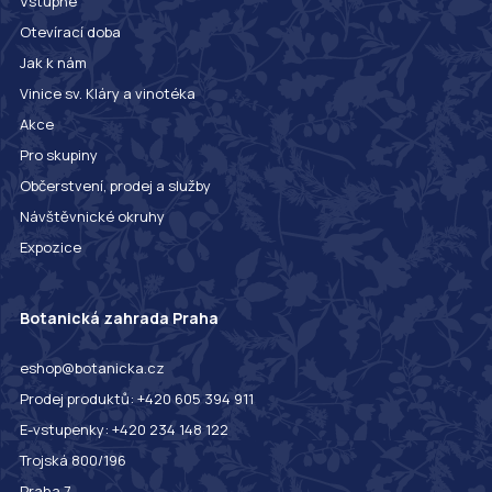
Vstupné
Otevírací doba
Jak k nám
Vinice sv. Kláry a vinotéka
Akce
Pro skupiny
Občerstvení, prodej a služby
Návštěvnické okruhy
Expozice
Botanická zahrada Praha
eshop@botanicka.cz
Prodej produktů: +420 605 394 911
E-vstupenky: +420 234 148 122
Trojská 800/196
Praha 7