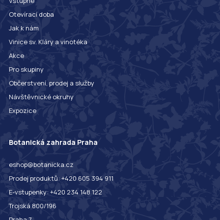
Vstupné
Otevírací doba
Jak k nám
Vinice sv. Kláry a vinotéka
Akce
Pro skupiny
Občerstvení, prodej a služby
Návštěvnické okruhy
Expozice
Botanická zahrada Praha
eshop@botanicka.cz
Prodej produktů: +420 605 394 911
E-vstupenky: +420 234 148 122
Trojská 800/196
Praha 7