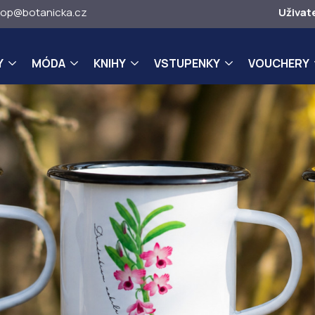
op@botanicka.cz
Uživat
Y
MÓDA
KNIHY
VSTUPENKY
VOUCHERY