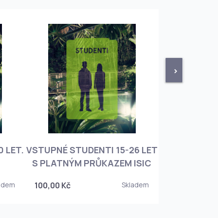
>
 LET.
VSTUPNÉ STUDENTI 15-26 LET
VSTUPNÉ ROD
S PLATNÝM PRŮKAZEM ISIC
+ 3 DĚT
adem
100,00 Kč
Skladem
450,00 Kč