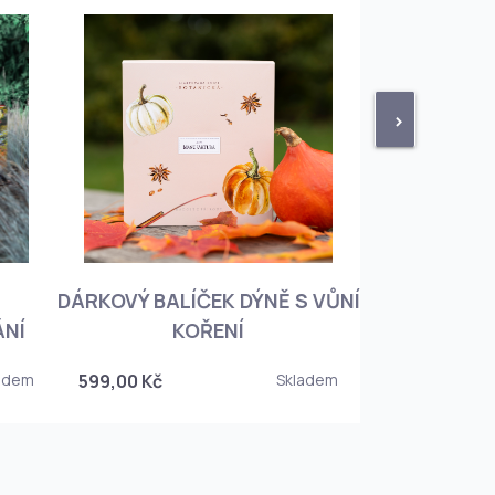
>
DÁRKOVÝ BALÍČEK DÝNĚ S VŮNÍ
KNIHA BOTA
ÁNÍ
KOŘENÍ
KOREJSKO
adem
599,00 Kč
Skladem
349,00 Kč