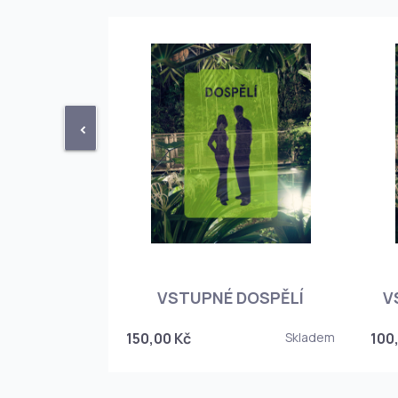
<
STUPENKA
NÉHO SKLEPA
VSTUPNÉ DOSPĚLÍ
V
6
150,00 Kč
Skladem
100
Skladem