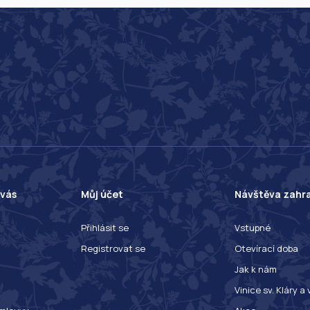
 vás
Můj účet
Návštěva zahr
Přihlásit se
Vstupné
Registrovat se
Otevírací doba
Jak k nám
Vinice sv. Kláry a