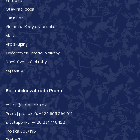
Vstupné
Otevírací doba
Jak k nám
Vinice sv. Kláry a vinotéka
Akce
Pro skupiny
Občerstvení, prodej a služby
Návštěvnické okruhy
Expozice
Botanická zahrada Praha
eshop@botanicka.cz
Prodej produktů: +420 605 394 911
E-vstupenky: +420 234 148 122
Trojská 800/196
Praha 7