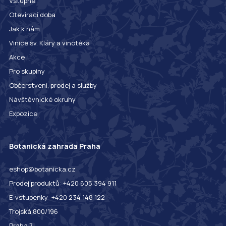
Vstupné
Otevírací doba
Jak k nám
Vinice sv. Kláry a vinotéka
Akce
Pro skupiny
Občerstvení, prodej a služby
Návštěvnické okruhy
Expozice
Botanická zahrada Praha
eshop@botanicka.cz
Prodej produktů: +420 605 394 911
E-vstupenky: +420 234 148 122
Trojská 800/196
Praha 7