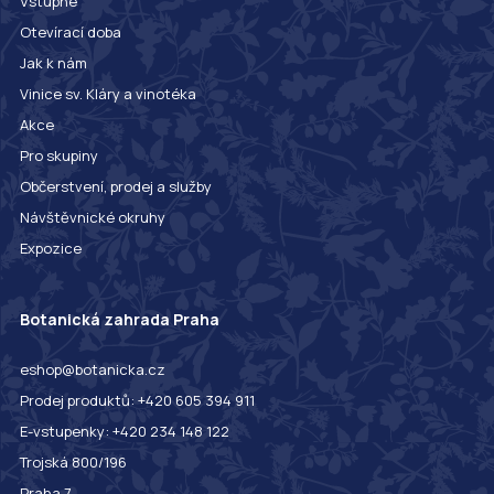
Vstupné
Otevírací doba
Jak k nám
Vinice sv. Kláry a vinotéka
Akce
Pro skupiny
Občerstvení, prodej a služby
Návštěvnické okruhy
Expozice
Botanická zahrada Praha
eshop@botanicka.cz
Prodej produktů: +420 605 394 911
E-vstupenky: +420 234 148 122
Trojská 800/196
Praha 7