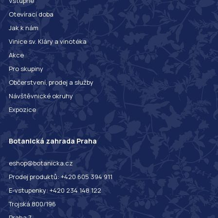
Vstupné
Otevírací doba
Jak k nám
Vinice sv. Kláry a vinotéka
Akce
Pro skupiny
Občerstvení, prodej a služby
Návštěvnické okruhy
Expozice
Botanická zahrada Praha
eshop@botanicka.cz
Prodej produktů: +420 605 394 911
E-vstupenky: +420 234 148 122
Trojská 800/196
Praha 7