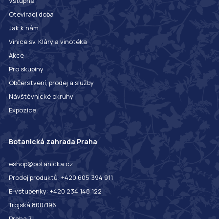
Vstupné
Otevírací doba
Jak k nám
Vinice sv. Kláry a vinotéka
Akce
Pro skupiny
Občerstvení, prodej a služby
Návštěvnické okruhy
Expozice
Botanická zahrada Praha
eshop@botanicka.cz
Prodej produktů: +420 605 394 911
E-vstupenky: +420 234 148 122
Trojská 800/196
Praha 7