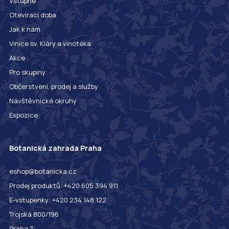
Vstupné
Otevírací doba
Jak k nám
Vinice sv. Kláry a vinotéka
Akce
Pro skupiny
Občerstvení, prodej a služby
Návštěvnické okruhy
Expozice
Botanická zahrada Praha
eshop@botanicka.cz
Prodej produktů: +420 605 394 911
E-vstupenky: +420 234 148 122
Trojská 800/196
Praha 7