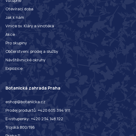
Vstupné
Otevírací doba
Jak k nám
Vinice sv. Kláry a vinotéka
Akce
Pro skupiny
Občerstvení, prodej a služby
Návštěvnické okruhy
Expozice
Botanická zahrada Praha
eshop@botanicka.cz
Prodej produktů: +420 605 394 911
E-vstupenky: +420 234 148 122
Trojská 800/196
Praha 7