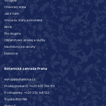
Vstupné
Otevírací doba
Jak k nám
Vinice sv. Kláry a vinotéka
Akce
Pro skupiny
Občerstvení, prodej a služby
Návštěvnické okruhy
Expozice
Botanická zahrada Praha
eshop@botanicka.cz
Prodej produktů: +420 605 394 911
E-vstupenky: +420 234 148 122
Trojská 800/196
Praha 7