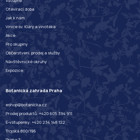
Vstupné
Otevírací doba
Jak k nám
Vinice sv. Kláry a vinotéka
Akce
Pro skupiny
Občerstvení, prodej a služby
Návštěvnické okruhy
Expozice
Botanická zahrada Praha
eshop@botanicka.cz
Prodej produktů: +420 605 394 911
E-vstupenky: +420 234 148 122
Trojská 800/196
Praha 7