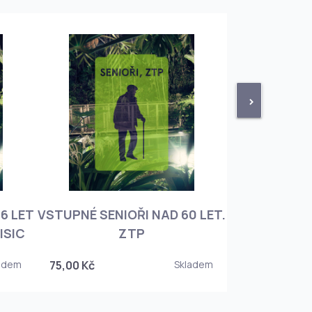
>
6 LET
VSTUPNÉ SENIOŘI NAD 60 LET.
VSTUPNÉ ROD
ISIC
ZTP
+ 3 DĚT
adem
75,00 Kč
Skladem
450,00 Kč