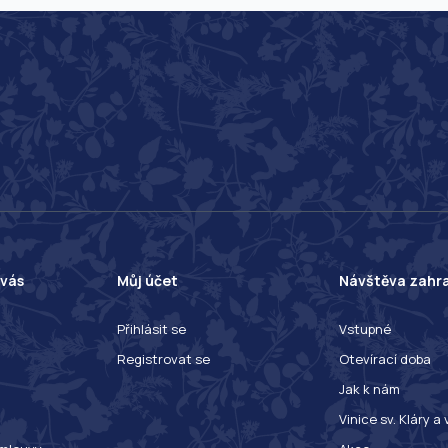
 vás
Můj účet
Návštěva zahr
Přihlásit se
Vstupné
Registrovat se
Otevírací doba
Jak k nám
Vinice sv. Kláry a