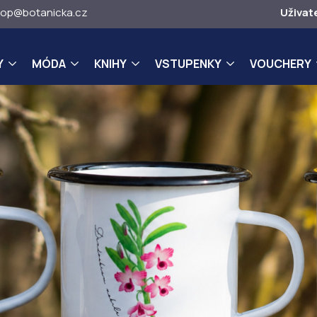
op@botanicka.cz
Uživat
Y
MÓDA
KNIHY
VSTUPENKY
VOUCHERY