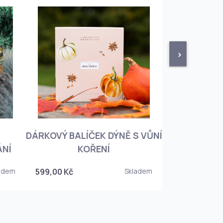
>
DÁRKOVÝ BALÍČEK DÝNĚ S VŮNÍ
KNIHA BOTA
ÁNÍ
KOŘENÍ
KOREJSKO
adem
599,00 Kč
Skladem
349,00 Kč