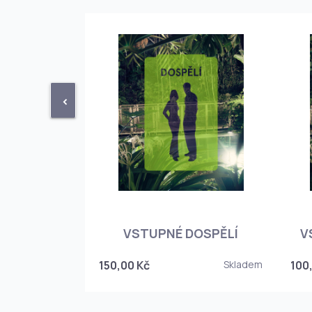
<
STUPENKA
NÉHO SKLEPA
VSTUPNÉ DOSPĚLÍ
V
6
150,00 Kč
Skladem
100
Skladem