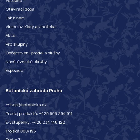
Vstupné
Otevírací doba
Jak k nám
Vinice sv. Kláry a vinotéka
Akce
Pro skupiny
Občerstvení, prodej a služby
Návštěvnické okruhy
Expozice
Botanická zahrada Praha
eshop@botanicka.cz
Prodej produktů: +420 605 394 911
E-vstupenky: +420 234 148 122
Trojská 800/196
Praha 7