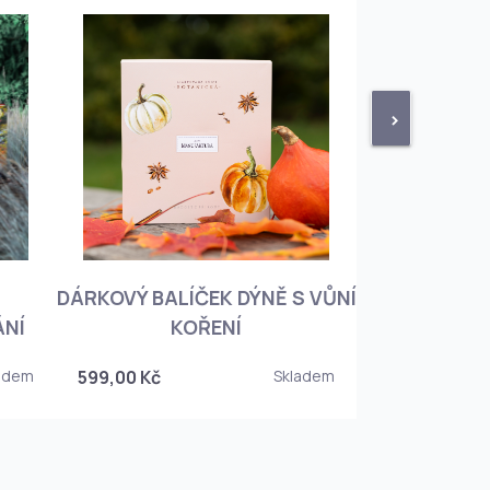
>
DÁRKOVÝ BALÍČEK DÝNĚ S VŮNÍ
KNIHA BOTA
ÁNÍ
KOŘENÍ
KOREJSKO
adem
599,00 Kč
Skladem
349,00 Kč