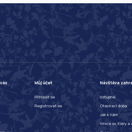
 vás
Můj účet
Návštěva zahr
Přihlásit se
Vstupné
Registrovat se
Otevírací doba
Jak k nám
Vinice sv. Kláry a