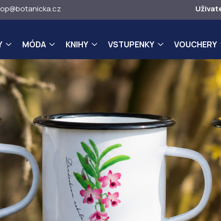
op@botanicka.cz
Uživat
Y
MÓDA
KNIHY
VSTUPENKY
VOUCHERY