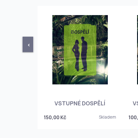
<
STUPENKA
NÉHO SKLEPA
VSTUPNÉ DOSPĚLÍ
V
6
150,00 Kč
Skladem
100
Skladem