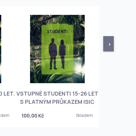
>
 LET.
VSTUPNÉ STUDENTI 15-26 LET
VSTUPNÉ ROD
S PLATNÝM PRŮKAZEM ISIC
+ 3 DĚT
adem
100,00 Kč
Skladem
450,00 Kč