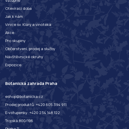
Vstupné
Otevírací doba
Jak k nám
Vinice sv. Kláry a vinotéka
Akce
Pro skupiny
Občerstvení, prodej a služby
Návštěvnické okruhy
Expozice
Botanická zahrada Praha
eshop@botanicka.cz
Prodej produktů: +420 605 394 911
E-vstupenky: +420 234 148 122
Trojská 800/196
Praha 7