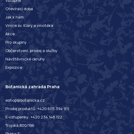
Vstupné
Otevírací doba
Jak k nám
Vinice sv. Kláry a vinotéka
Akce
Pro skupiny
Občerstvení, prodej a služby
Návštěvnické okruhy
Expozice
Botanická zahrada Praha
eshop@botanicka.cz
Prodej produktů: +420 605 394 911
E-vstupenky: +420 234 148 122
Trojská 800/196
Praha 7