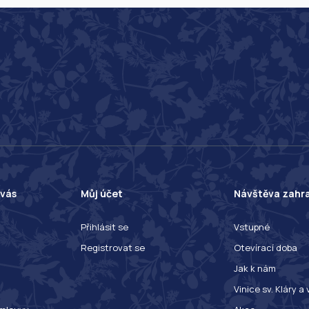
 vás
Můj účet
Návštěva zahr
Přihlásit se
Vstupné
Registrovat se
Otevírací doba
Jak k nám
Vinice sv. Kláry a