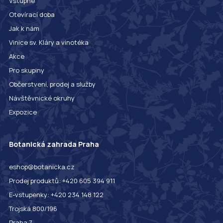
Vstupné
Otevírací doba
Jak k nám
Vinice sv. Kláry a vinotéka
Akce
Pro skupiny
Občerstvení, prodej a služby
Návštěvnické okruhy
Expozice
Botanická zahrada Praha
eshop@botanicka.cz
Prodej produktů: +420 605 394 911
E-vstupenky: +420 234 148 122
Trojská 800/196
Praha 7