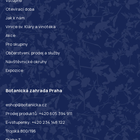
Vstupné
Otevírací doba
Jak k nám
Vinice sv. Kláry a vinotéka
Akce
Pro skupiny
Občerstvení, prodej a služby
Návštěvnické okruhy
Expozice
Botanická zahrada Praha
eshop@botanicka.cz
Prodej produktů: +420 605 394 911
E-vstupenky: +420 234 148 122
Trojská 800/196
Praha 7