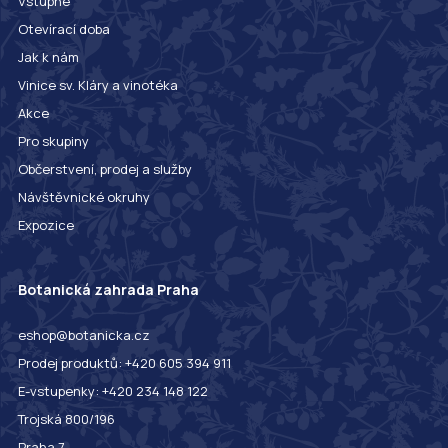
Vstupné
Otevírací doba
Jak k nám
Vinice sv. Kláry a vinotéka
Akce
Pro skupiny
Občerstvení, prodej a služby
Návštěvnické okruhy
Expozice
Botanická zahrada Praha
eshop@botanicka.cz
Prodej produktů: +420 605 394 911
E-vstupenky: +420 234 148 122
Trojská 800/196
Praha 7