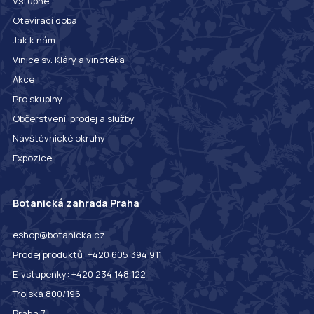
Vstupné
Otevírací doba
Jak k nám
Vinice sv. Kláry a vinotéka
Akce
Pro skupiny
Občerstvení, prodej a služby
Návštěvnické okruhy
Expozice
Botanická zahrada Praha
eshop@botanicka.cz
Prodej produktů: +420 605 394 911
E-vstupenky: +420 234 148 122
Trojská 800/196
Praha 7