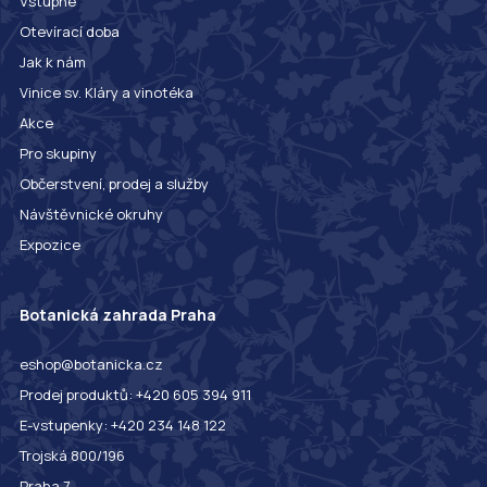
Vstupné
Otevírací doba
Jak k nám
Vinice sv. Kláry a vinotéka
Akce
Pro skupiny
Občerstvení, prodej a služby
Návštěvnické okruhy
Expozice
Botanická zahrada Praha
eshop@botanicka.cz
Prodej produktů: +420 605 394 911
E-vstupenky: +420 234 148 122
Trojská 800/196
Praha 7