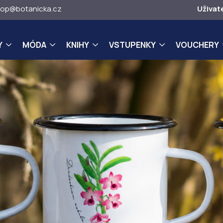
op@botanicka.cz
Uživat
Y
MÓDA
KNIHY
VSTUPENKY
VOUCHERY