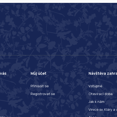
 vás
Můj účet
Návštěva zahr
Přihlásit se
Vstupné
Registrovat se
Otevírací doba
Jak k nám
Vinice sv. Kláry a