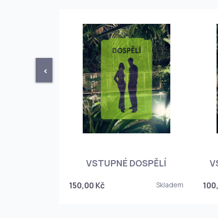
<
STUPENKA
NÉHO SKLEPA
VSTUPNÉ DOSPĚLÍ
V
6
150,00 Kč
Skladem
100
Skladem