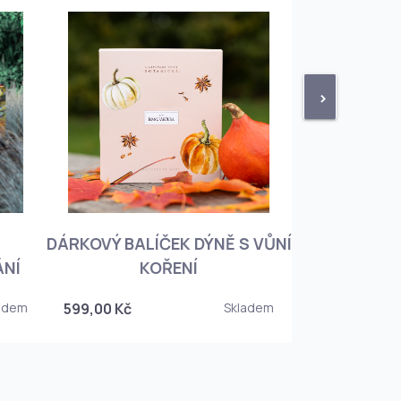
>
DÁRKOVÝ BALÍČEK DÝNĚ S VŮNÍ
KNIHA BOTA
ÁNÍ
KOŘENÍ
KOREJSKO
adem
599,00 Kč
Skladem
349,00 Kč