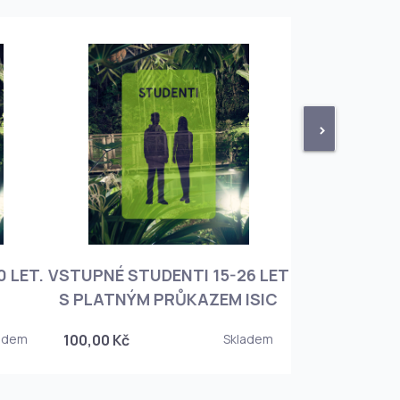
>
 LET.
VSTUPNÉ STUDENTI 15-26 LET
VSTUPNÉ ROD
S PLATNÝM PRŮKAZEM ISIC
+ 3 DĚT
adem
100,00 Kč
Skladem
450,00 Kč