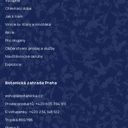
Vstupné
Otevírací doba
Jak k nám
Vinice sv. Kláry a vinotéka
Akce
Pro skupiny
Občerstvení, prodej a služby
Návštěvnické okruhy
Expozice
Botanická zahrada Praha
eshop@botanicka.cz
Prodej produktů: +420 605 394 911
E-vstupenky: +420 234 148 122
Trojská 800/196
Praha 7