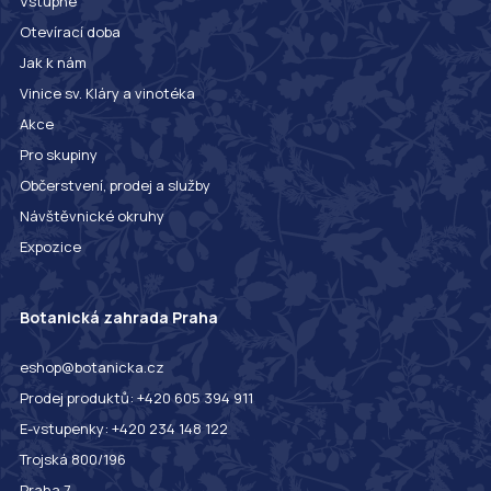
Vstupné
Otevírací doba
Jak k nám
Vinice sv. Kláry a vinotéka
Akce
Pro skupiny
Občerstvení, prodej a služby
Návštěvnické okruhy
Expozice
Botanická zahrada Praha
eshop@botanicka.cz
Prodej produktů: +420 605 394 911
E-vstupenky: +420 234 148 122
Trojská 800/196
Praha 7