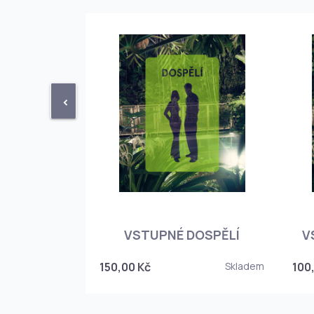
<
STUPENKA
NÉHO SKLEPA
VSTUPNÉ DOSPĚLÍ
V
6
150,00 Kč
Skladem
100
Skladem