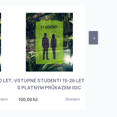
>
 LET.
VSTUPNÉ STUDENTI 15-26 LET
VSTUPNÉ ROD
S PLATNÝM PRŮKAZEM ISIC
+ 3 DĚT
adem
100,00 Kč
Skladem
450,00 Kč