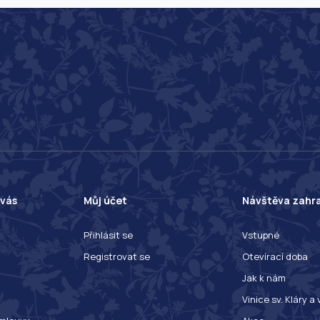
 vás
Můj účet
Návštěva zahr
Přihlásit se
Vstupné
Registrovat se
Otevírací doba
Jak k nám
Vinice sv. Kláry a