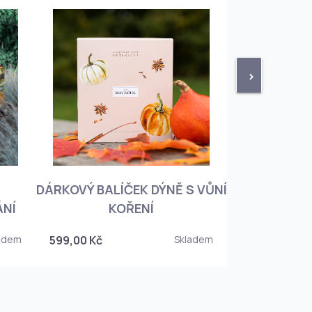
>
DÁRKOVÝ BALÍČEK DÝNĚ S VŮNÍ
KNIHA BOTA
ÁNÍ
KOŘENÍ
KOREJSKO
adem
599,00 Kč
Skladem
349,00 Kč