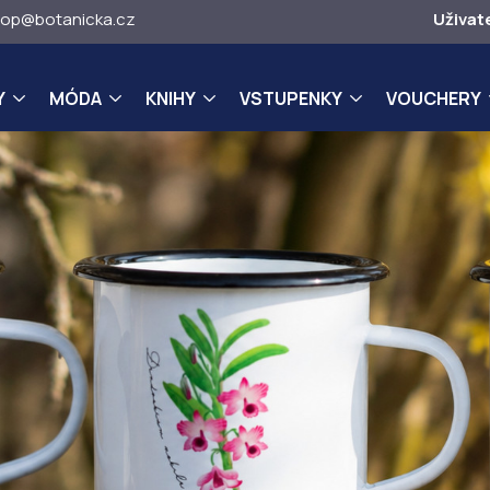
op@botanicka.cz
Uživat
Y
MÓDA
KNIHY
VSTUPENKY
VOUCHERY