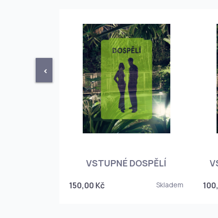
<
STUPENKA
NÉHO SKLEPA
VSTUPNÉ DOSPĚLÍ
V
6
150,00 Kč
Skladem
100
Skladem