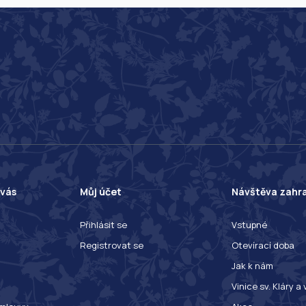
 vás
Můj účet
Návštěva zahr
Přihlásit se
Vstupné
Registrovat se
Otevírací doba
Jak k nám
Vinice sv. Kláry a