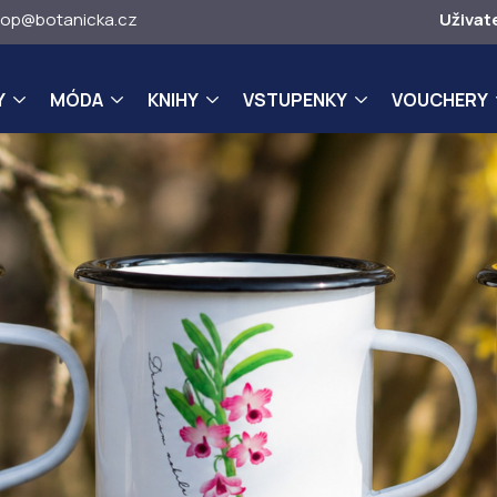
op@botanicka.cz
Uživat
Y
MÓDA
KNIHY
VSTUPENKY
VOUCHERY