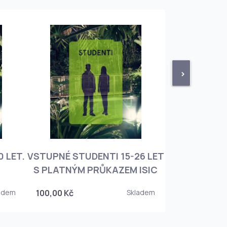
>
 LET.
VSTUPNÉ STUDENTI 15-26 LET
VSTUPNÉ ROD
S PLATNÝM PRŮKAZEM ISIC
+ 3 DĚT
adem
100,00 Kč
Skladem
450,00 Kč