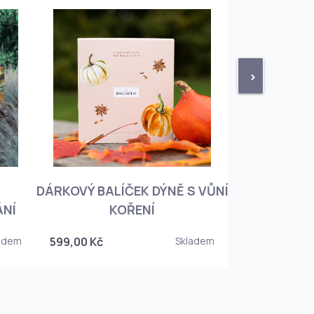
>
DÁRKOVÝ BALÍČEK DÝNĚ S VŮNÍ
KNIHA BOTA
ÁNÍ
KOŘENÍ
KOREJSKO
adem
599,00 Kč
Skladem
349,00 Kč