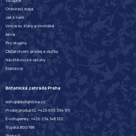
Vstupné
Otevírací doba
Jak k nám
Vinice sv. Kláry a vinotéka
Akce
Pro skupiny
Občerstvení, prodej a služby
Návštěvnické okruhy
Expozice
Botanická zahrada Praha
eshop@botanicka.cz
Prodej produktů: +420 605 394 911
E-vstupenky: +420 234 148 122
Trojská 800/196
Praha 7