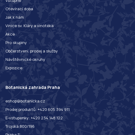
Vstupné
Otevírací doba
Jak k nám
Vinice sv. Kláry a vinotéka
Akce
Pro skupiny
Občerstvení, prodej a služby
Návštěvnické okruhy
Expozice
Botanická zahrada Praha
eshop@botanicka.cz
Prodej produktů: +420 605 394 911
E-vstupenky: +420 234 148 122
Trojská 800/196
Praha 7