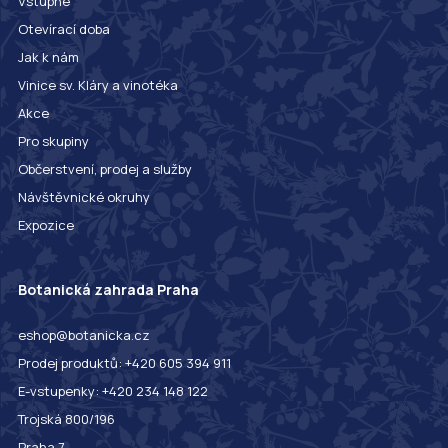
Vstupné
Otevírací doba
Jak k nám
Vinice sv. Kláry a vinotéka
Akce
Pro skupiny
Občerstvení, prodej a služby
Návštěvnické okruhy
Expozice
Botanická zahrada Praha
eshop@botanicka.cz
Prodej produktů: +420 605 394 911
E-vstupenky: +420 234 148 122
Trojská 800/196
Praha 7