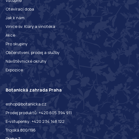
Vstupné
Otevírací doba
Jak k nám
Vinice sv. Kláry a vinotéka
Akce
Pro skupiny
Občerstvení, prodej a služby
Návštěvnické okruhy
Expozice
Botanická zahrada Praha
eshop@botanicka.cz
Prodej produktů: +420 605 394 911
E-vstupenky: +420 234 148 122
Trojská 800/196
Praha 7