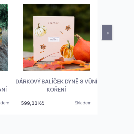
>
DÁRKOVÝ BALÍČEK DÝNĚ S VŮNÍ
KNIHA BOTA
ÁNÍ
KOŘENÍ
KOREJSKO
adem
599,00 Kč
Skladem
349,00 Kč