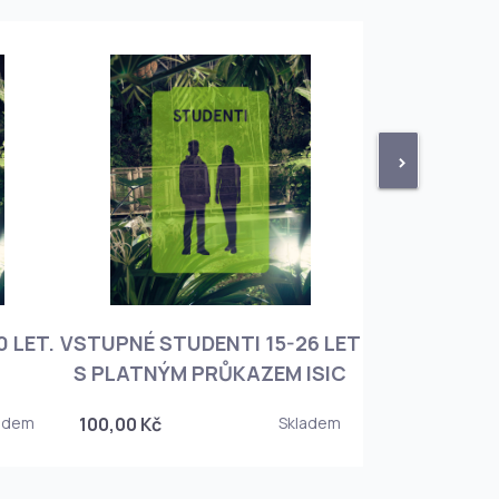
>
 LET.
VSTUPNÉ STUDENTI 15-26 LET
VSTUPNÉ ROD
S PLATNÝM PRŮKAZEM ISIC
+ 3 DĚT
adem
100,00 Kč
Skladem
450,00 Kč