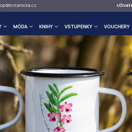
op@botanicka.cz
Uživat
Y
MÓDA
KNIHY
VSTUPENKY
VOUCHERY