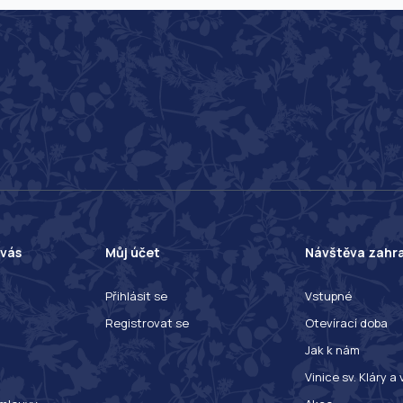
 vás
Můj účet
Návštěva zahr
Přihlásit se
Vstupné
Registrovat se
Otevírací doba
Jak k nám
Vinice sv. Kláry a