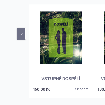
<
STUPENKA
NÉHO SKLEPA
VSTUPNÉ DOSPĚLÍ
V
6
150,00 Kč
Skladem
100
Skladem