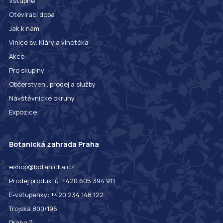
Vstupné
Otevírací doba
Jak k nám
Vinice sv. Kláry a vinotéka
Akce
Pro skupiny
Občerstvení, prodej a služby
Návštěvnické okruhy
Expozice
Botanická zahrada Praha
eshop@botanicka.cz
Prodej produktů: +420 605 394 911
E-vstupenky: +420 234 148 122
Trojská 800/196
Praha 7