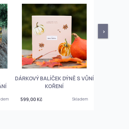
>
DÁRKOVÝ BALÍČEK DÝNĚ S VŮNÍ
KNIHA BOTA
ÁNÍ
KOŘENÍ
KOREJSKO
adem
599,00 Kč
Skladem
349,00 Kč