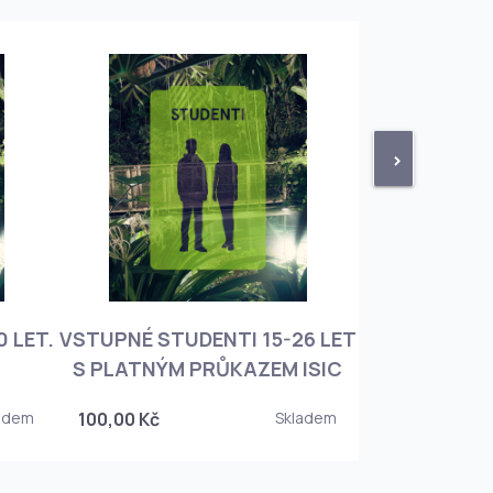
>
 LET.
VSTUPNÉ STUDENTI 15-26 LET
VSTUPNÉ ROD
S PLATNÝM PRŮKAZEM ISIC
+ 3 DĚT
adem
100,00 Kč
Skladem
450,00 Kč