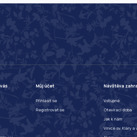
 vás
Můj účet
Návštěva zahr
Přihlásit se
Vstupné
Registrovat se
Otevírací doba
Jak k nám
Vinice sv. Kláry a