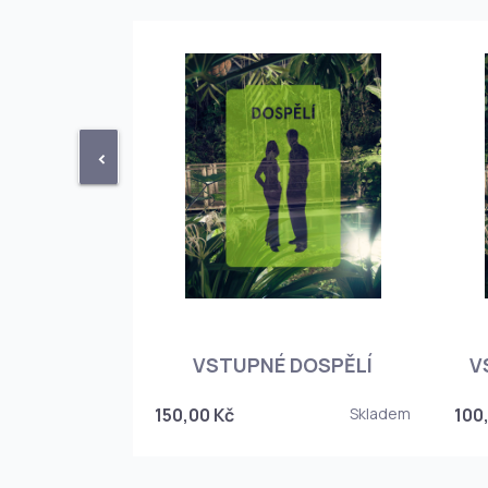
<
STUPENKA
NÉHO SKLEPA
VSTUPNÉ DOSPĚLÍ
V
6
150,00 Kč
Skladem
100
Skladem