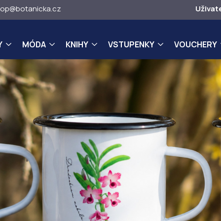
op@botanicka.cz
Uživat
Y
MÓDA
KNIHY
VSTUPENKY
VOUCHERY