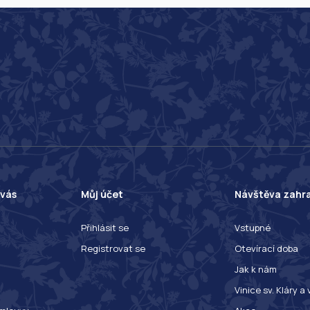
 vás
Můj účet
Návštěva zahr
Přihlásit se
Vstupné
Registrovat se
Otevírací doba
Jak k nám
Vinice sv. Kláry a