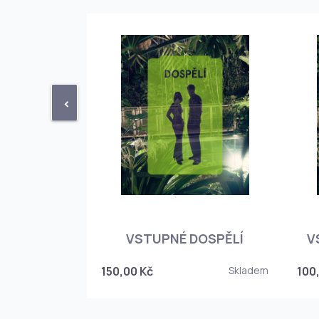
<
STUPENKA
NÉHO SKLEPA
VSTUPNÉ DOSPĚLÍ
V
6
150,00 Kč
Skladem
100
Skladem