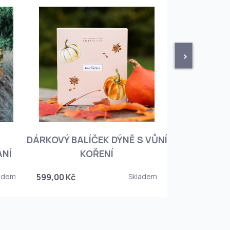
>
DÁRKOVÝ BALÍČEK DÝNĚ S VŮNÍ
KNIHA BOTA
ÁNÍ
KOŘENÍ
KOREJSKO
adem
599,00 Kč
Skladem
349,00 Kč