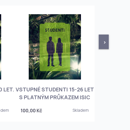
>
 LET.
VSTUPNÉ STUDENTI 15-26 LET
VSTUPNÉ ROD
S PLATNÝM PRŮKAZEM ISIC
+ 3 DĚT
adem
100,00 Kč
Skladem
450,00 Kč