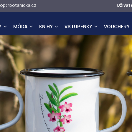
op@botanicka.cz
Uživat
Y
MÓDA
KNIHY
VSTUPENKY
VOUCHERY