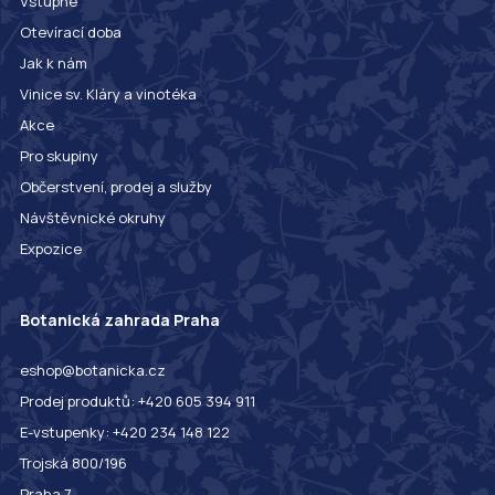
Vstupné
Otevírací doba
Jak k nám
Vinice sv. Kláry a vinotéka
Akce
Pro skupiny
Občerstvení, prodej a služby
Návštěvnické okruhy
Expozice
Botanická zahrada Praha
eshop@botanicka.cz
Prodej produktů: +420 605 394 911
E-vstupenky: +420 234 148 122
Trojská 800/196
Praha 7