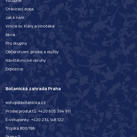
Vstupné
Otevírací doba
Jak k nám
Vinice sv. Kláry a vinotéka
Akce
Pro skupiny
Občerstvení, prodej a služby
Návštěvnické okruhy
Expozice
Botanická zahrada Praha
eshop@botanicka.cz
Prodej produktů: +420 605 394 911
E-vstupenky: +420 234 148 122
Trojská 800/196
Praha 7