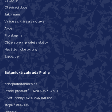
Vstupné
Otevírací doba
Jak k nám
Vinice sv. Kláry a vinotéka
Akce
Pro skupiny
Občerstvení, prodej a služby
Návštěvnické okruhy
Expozice
Botanická zahrada Praha
eshop@botanicka.cz
Prodej produktů: +420 605 394 911
E-vstupenky: +420 234 148 122
Trojská 800/196
Praha 7